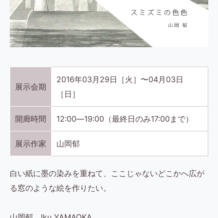
2016年03月29日［火］〜04月03日
展示会期
［日］
開廊時間
12:00―19:00（最終日のみ17:00まで）
展示作家
山岡郁
白い紙に墨の染みを重ねて、ここじゃないどこかへ広が
る窓のような絵を作りたい。
山岡郁 Iku YAMAOKA