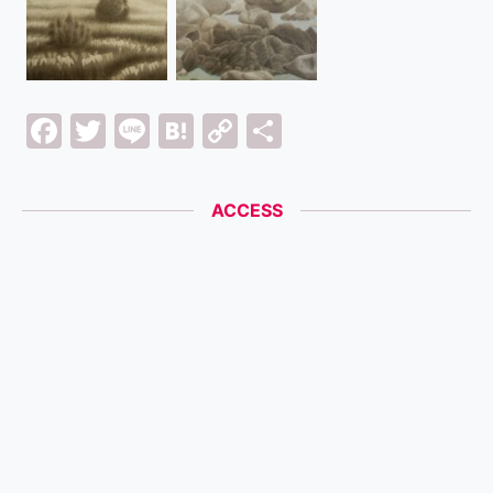
Facebook
Twitter
Line
Hatena
Copy
共
Link
有
ACCESS