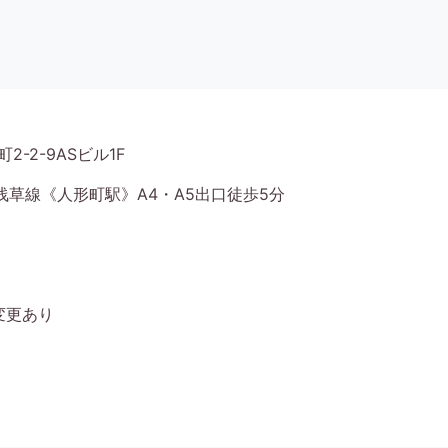
2-2-9ASビル1F
草線《人形町駅》A4・A5出口徒歩5分
変更あり