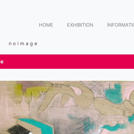
HOME
EXHIBITION
INFORMATI
o i m a g e
e