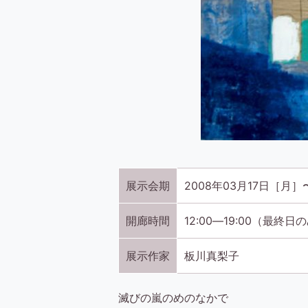
展示会期
2008年03月17日［月］
開廊時間
12:00―19:00（最終
展示作家
板川真梨子
滅びの嵐のめのなかで