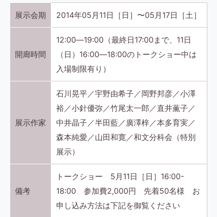
展示会期
2014年05月11日［日］〜05月17日［土］
12:00―19:00（最終日17:00まで、11日
開廊時間
（日）16:00―18:00のトークショー中は
入場制限有り）
石川晃平／宇野由希子／岡野邦彦／小澤
裕／小針優弥／竹尾太一郎／直井薫子／
展示作家
中井晶子／半田藍／廣澤梓／本多育実／
森本純愛／山田和寛／和文分科会（特別
展示）
トークショー 5月11日［日］16:00-
備考
18:00 参加費2,000円 先着50名様 お
申し込み方法は下記を御覧ください