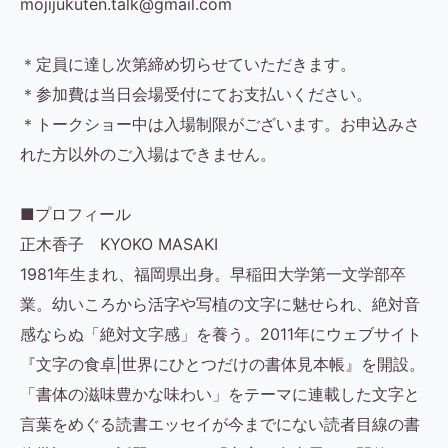
mojijukuten.talk@gmail.com
＊定員に達し次第締め切らせていただきます。
＊参加費は当日会場受付にてお支払いください。
＊トークショー中は入場制限がございます。お申込みさ
れた方以外のご入場はできません。
■プロフィール
正木香子 KYOKO MASAKI
1981年生まれ、福岡県出身。早稲田大学第一文学部卒
業。幼いころから活字や写植の文字に魅せられ、絶対音
感ならぬ「絶対文字感」を養う。2011年にウェブサイト
『文字の食卓|世界にひとつだけの書体見本帳』を開設。
「書体の滋味豊かな味わい」をテーマに連載した文字と
言葉をめぐる読書エッセイが今までにない読者目線の書