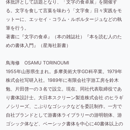
体批評として話題となり、「文字の食卓展」を開催す
る。文字を食して言葉を味わう「文字食」日々実践をモ
ットーに、エッセイ・コラム・ルポルタージュなどの執
筆を行う。
著書に『文字の食卓』（本の雑誌社）『本を読む人のた
めの書体入門』（星海社新書）
鳥海修 OSAMU TORINOUMI
1955年山形県生まれ。多摩美術大学GD科卒業。1979年
株式会社写研入社。1989年に有限会社字游工房を鈴木
勉、片田啓一の３名で設立。現在、同社代表取締役であ
り書体設計士。大日本スクリーン製造株式会社 のヒラギ
ノシリーズ、こぶりなゴシックなどを委託制作。一方で
自社ブランドとして游書体ライブラリーの游明朝体、游
ゴシック体など、ベーシック書体を中心に40書体以上の