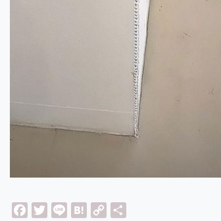
Facebook
Twitter
Line
Hatena
Copy
共