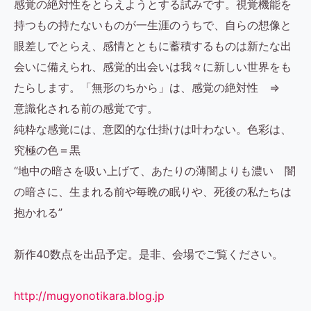
感覚の絶対性をとらえようとする試みです。視覚機能を
持つもの持たないものが一生涯のうちで、自らの想像と
眼差しでとらえ、感情とともに蓄積するものは新たな出
会いに備えられ、感覚的出会いは我々に新しい世界をも
たらします。「無形のちから」は、感覚の絶対性 ⇒
意識化される前の感覚です。
純粋な感覚には、意図的な仕掛けは叶わない。色彩は、
究極の色＝黒
“地中の暗さを吸い上げて、あたりの薄闇よりも濃い 闇
の暗さに、生まれる前や毎晩の眠りや、死後の私たちは
抱かれる”
新作40数点を出品予定。是非、会場でご覧ください。
http://mugyonotikara.blog.jp